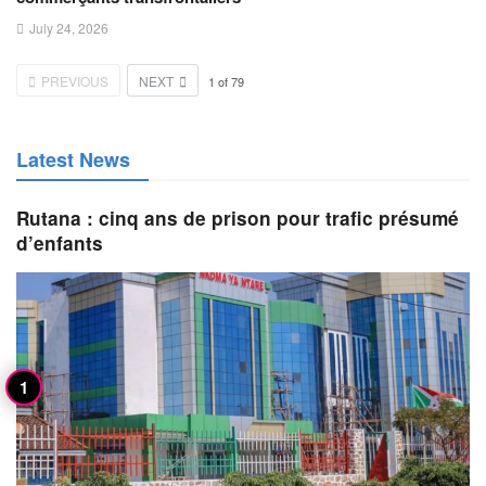
July 24, 2026
PREVIOUS
NEXT
1
of
79
Latest News
Rutana : cinq ans de prison pour trafic présumé
d’enfants