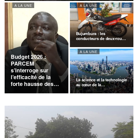
A LA UNE
A LA UNE
Bujumbura : les
conducteurs de deux-roues
demandent un…
A LA UNE
Budget 2026 :
PARCEM
s’interroge sur
l’efficacité de la
La science et la technologie
forte hausse des
au cœur de la…
dépenses
publiques